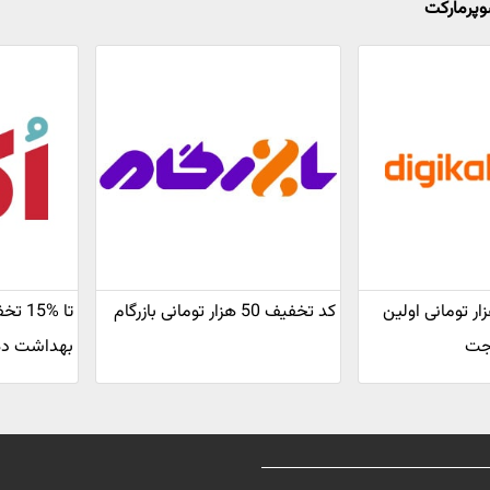
وپرمارکت
خفیف 75 هزار تومانی اولین
کد تخفیف 50 هزار تومانی بازرگام
تا %5
 جت
بهداشت دها