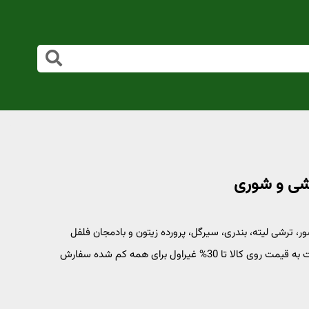
ترشی لیته، بندری، سیرگل، پرورده زیتون و بادمجان فلفل
هالوپینو با سرکه بالزامیک، لیمو، برگ مو، هفت بیجار و... نرخ نسبت به قیمت روی کالا تا 30% غیراول برای همه کم شده سفارش