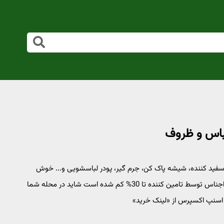
ید کننده، شیشه پاک کن، جرم گیر، پودر لباسشویی و... خوش
رایحه، ضدالکتریسیته و ضدحساسیت دستی و ماشین قیمت این اجناس توسط تامین کننده تا 30% کم شده است شاید در محله شما
اسنپ اکسپرس از «لینک خرید»