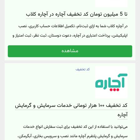
تا 5 میلیون تومان کد تخفیف آچاره در آچاره کلاب
در آچاره کلاب شما به ازای ثبت‌نام، تکمیل اطلاعات حساب کاربری، نصب
اپلیکیشن، پرداخت اعتباری در آچاره، دعوت دوستان، ثبت نظر، ثبت امتیاز و
ماموریت‌های دیگر چاره کسب خواهید کرد. با چاره‌های دریافت شده در
مشاهده
آچاره کلاب، می‌توانید کد تخفیف آچاره تا سقف 5 میلیون تومان کد تخفیف
برای خدمات مختلف، تا 250 هزار تومان اعتبار هدیه آچاره و یا جوایز
کد تخفیف
سرویس رایگان مخصوص خدمات منتخب مثل مبل‌شویی، نظافت منزل
و... دریافت کنید. برای مشاهده جوایز و چاره‌ مورد نیاز برای دریافت هر
جایزه، از منوی آچاره در صفحه اصلی وب‌سایت، روی گزینه آچاره کلاب کلیک
کنید. در صفحه آچاره کلاب می‌توانید لیست جایزه‌ها، جوایز دریافت شده و
کد تخفیف ۱۰۰ هزار تومانی خدمات سرمایش و گرمایش
راه‌های کسب چاره را مشاهده کنید. برای دریافت تخفیف آچاره از آچاره کلاب
آچاره
و ورود به وب‌سایت آچاره بر روی "خرید کنید" کلیک نمایید.
می‌توانید با استفاده از این کد تخفیف برای ثبت سفارش انواع خدمات
سرمایش و گرمایش پلتفرم آچاره مانند نصب و سرویس بخاری، آبگرمکن،