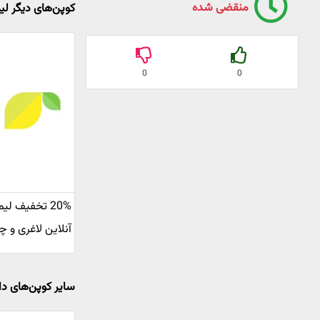
منقضی شده
کوپن‌های دیگر لی
0
0
20% تخفیف لی
آنلاین لاغری و چ
سایر کوپن‌های د