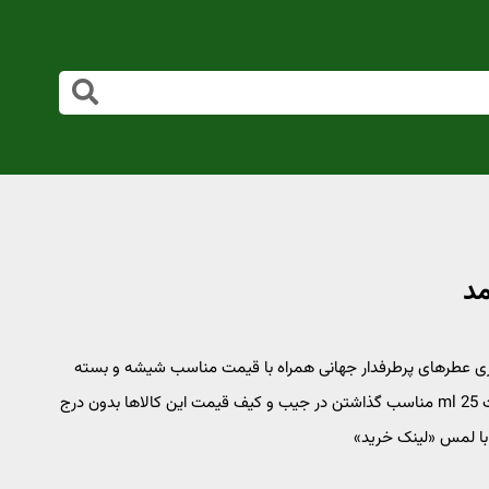
د تا 35% تخفیف دارد شبیه سازی عطرهای پرطرفدار جهانی همراه با قیمت مناسب شیشه و بسته
بندی مشابه نسخه اصلی و با ابعاد کوچک تر حجم همه محصولات 25 ml مناسب گذاشتن در جیب و کیف قیمت این کالاها بدون درج