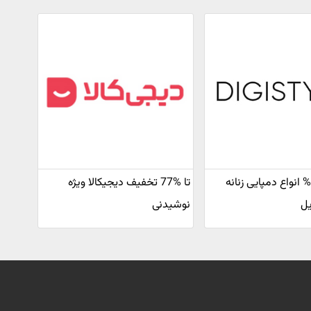
تخفیف 80% انواع دمپایی زنانه
تا %77 تخفیف دیجیکالا ویژه
یل
نوشیدنی