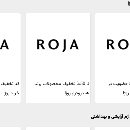
ا
ف با عضویت در
تا 50% تخفیف محصولات برند
وژا
هیدرودرم روژا
خرید روژا
ازم آرایشی و بهداشتی