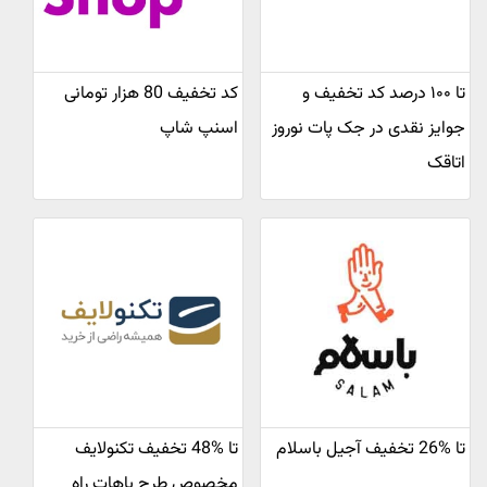
تا ۱۰۰ درصد کد تخفیف و
کد تخفیف 80 هزار تومانی
جوایز نقدی در جک پات نوروز
اسنپ شاپ
اتاقک
تا %26 تخفیف آجیل باسلام
تا %48 تخفیف تکنولایف
مخصوص طرح باهات راه